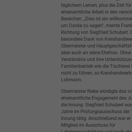
täglichem Lernen, plus die Zeit für
ehrenamtliche Arbeit in den versc
Bereichen: „Dies ist ein willkomm
um Danke zu sagen“, meinte Frank
Richtung von Siegfried Schubert. 
besondere Dank von Kreishandwer
Obermeister und Hauptgeschäftsf
aber auch an seine Ehefrau. Ohne 
Verständnis und ihre Unterstützung
Familienbetrieb wie die Tischlerei
nicht zu führen, so Kreishandwerk
Lohmann.
Obermeister Rieke würdigte das vo
ehrenamtliche Engagement des Jub
die Innung. Siegfried Schubert war 
Jahre im Prüfungsausschuss der T
Innung tätig. Anschließend war er
Mitglied im Ausschuss für
Lehrlingsausbildung und noch etw