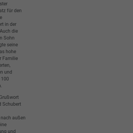
ster
atz für den
e
t in der
 Auch die
en Sohn
igte seine
das hohe
r Familie
erten,
en und
d 100
.
 Grußwort
ed Schubert
it nach außen
eine
tung und