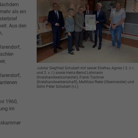
. Nachdem
mehr als ein
terbrief
eit. Aus den
,
Warendorf,
schler-
er,
Jubilar Siegfried Schubert mit seiner Ehefrau Agnes ( 3. v. l.
und 2. v. l.) sowie Heinz-Bernd Lohmann
Warendorf,
(Kreishandwerksmeister), Frank Tischner
mantenen
(Kreishandwerkerschaft), Matthias Rieke (Obermeister) und
Sohn Peter Schubert (v.l.)
ni 1960,
fung im
rkskammer