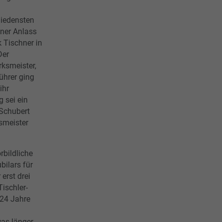
hiedensten
ener Anlass
 Tischner in
Der
ksmeister,
ührer ging
ihr
 sei ein
 Schubert
smeister
rbildliche
ilars für
erst drei
ischler-
 24 Jahre
as länger