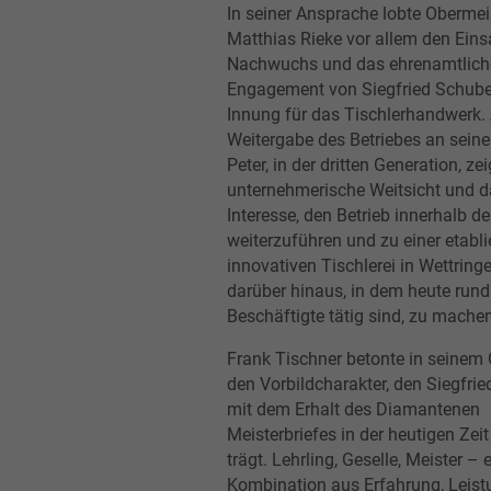
In seiner Ansprache lobte Obermei
Matthias Rieke vor allem den Eins
Nachwuchs und das ehrenamtlich
Engagement von Siegfried Schuber
Innung für das Tischlerhandwerk.
Weitergabe des Betriebes an sein
Peter, in der dritten Generation, ze
unternehmerische Weitsicht und 
Interesse, den Betrieb innerhalb de
weiterzuführen und zu einer etabli
innovativen Tischlerei in Wettring
darüber hinaus, in dem heute run
Beschäftigte tätig sind, zu machen
Frank Tischner betonte in seinem
den Vorbildcharakter, den Siegfri
mit dem Erhalt des Diamantenen
Meisterbriefes in der heutigen Ze
trägt. Lehrling, Geselle, Meister – 
Kombination aus Erfahrung, Leis