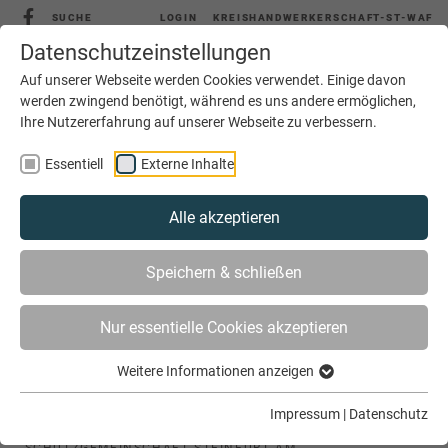
SUCHE
LOGIN
KREISHANDWERKERSCHAFT-ST-WAF
Datenschutzeinstellungen
Auf unserer Webseite werden Cookies verwendet. Einige davon
werden zwingend benötigt, während es uns andere ermöglichen,
Ihre Nutzererfahrung auf unserer Webseite zu verbessern.
MENÜ
Essentiell
Externe Inhalte
Alle akzeptieren
Speichern & schließen
Nur essentielle Cookies akzeptieren
Weitere Informationen anzeigen
SIE SIND HIER
AKTUELLES
Impressum
|
Datenschutz
„SIND SIE ZUHAUSE SICHER?“ - DIESER FRAGE GEHT DIE
SCHUTZGEMEINSCHAFT STEINFURT AM