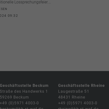
ditionelle Lossprechungsfeier.…
ESEN
024 09:32
Geschäftsstelle Beckum
Geschäftsstelle Rheine
Straße des Handwerks 1
Laugestraße 51
59269 Beckum
48431 Rheine
+49 (0)5971 4003-0
+49 (0)5971 4003-0
beckum@kh-st-waf.de
rheine@kh-st-waf.de